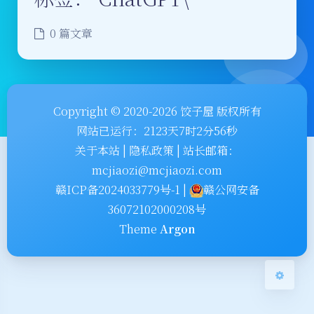
0 篇文章
夜间模式
Copyright © 2020-2026 饺子屋 版权所有
网站已运行：
2123
天
7
时
2
分
56
秒
Sans Serif
Serif
关于本站
|
隐私政策
|
站长邮箱：
mcjiaozi@mcjiaozi.com
浅阴影
深阴影
赣ICP备2024033779号-1
|
赣公网安备
36072102000208号
关闭
日落
暗化
灰度
Theme
Argon