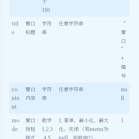
于
150
titl
窗口
字符
任意字符串
“
e
标题
串
窗
口
”
+
编
号
co
窗口
字符
任意字符串
nu
nte
内容
串
ll
nt
mo
窗口
数字
1: 菜单、最小化、最大
1
de
按钮
1,2,3
化、关闭 （若menu为
样式
,4,5,
null，则转向2）