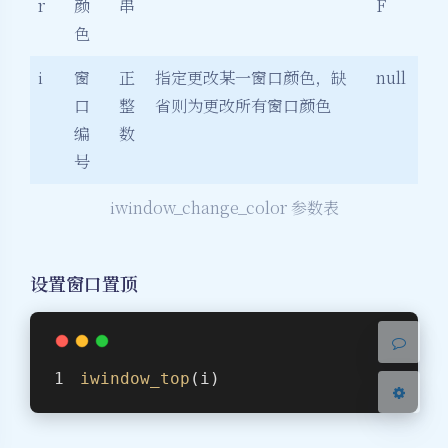
r
颜
串
F
色
i
窗
正
指定更改某一窗口颜色，缺
null
口
整
省则为更改所有窗口颜色
编
数
夜间模式
号
iwindow_change_color 参数表
Sans Serif
Serif
浅阴影
深阴影
设置窗口置顶
关闭
日落
暗化
灰度
iwindow_top
(i)