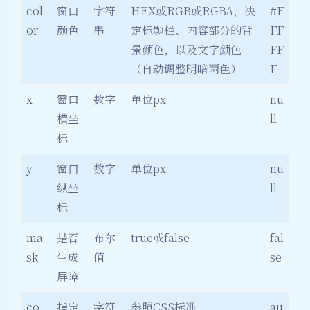
col
窗口
字符
HEX或RGB或RGBA，决
#F
or
颜色
串
定标题栏、内容部分的背
FF
景颜色，以及文字颜色
FF
（自动调整明暗两色）
F
x
窗口
数字
单位px
nu
横坐
ll
标
y
窗口
数字
单位px
nu
纵坐
ll
标
ma
是否
布尔
true或false
fal
sk
生成
值
se
屏障
co
指定
字符
参照CSS标准
au