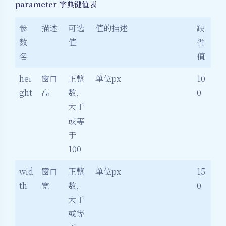
parameter 字典键值表
参
描述
可选
值的描述
缺
数
值
省
名
值
hei
窗口
正整
单位px
10
ght
高
数，
0
大于
或等
于
100
wid
窗口
正整
单位px
15
th
宽
数，
0
大于
或等