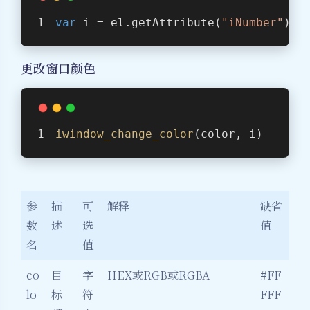
var
 i = el.getAttribute(
"iNumber"
);
更改窗口颜色
iwindow_change_color
(color, i)
参
描
可
解释
缺省
数
述
选
值
名
值
co
目
字
HEX或RGB或RGBA
#FF
lo
标
符
FFF