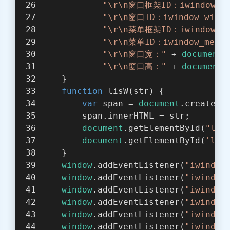
"\r\n窗口框架ID：iwindow_fr
"\r\n窗口ID：iwindow_windo
"\r\n菜单框架ID：iwindow_me
"\r\n菜单ID：iwindow_menu_
"\r\n窗口宽："
 + 
document
.
"\r\n窗口高："
 + 
document
.
    }
function
lisW
(
str
) 
{
var
 span = 
document
.createEl
        span.innerHTML = str;
document
.getElementById(
"lis
document
.getElementById(
'lis
    }
window
.addEventListener(
"iwindow
window
.addEventListener(
"iwindow
window
.addEventListener(
"iwindow
window
.addEventListener(
"iwindow
window
.addEventListener(
"iwindow
window
.addEventListener(
"iwindow