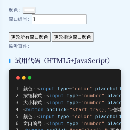
颜色：
窗口编号：
更改所有窗口颜色
更改指定窗口颜色
监听事件：
试用代码（HTML5+JavaScript）
颜色：
<
input
type
=
"color"
placeholder
=
按钮样式：
<
input
type
=
"number"
placeho
大小样式：
<
input
type
=
"number"
placeho
<
button
onclick
=
"start_try();"
>
创建窗
颜色：
<
input
type
=
"color"
placeholder
=
窗口编号：
<
input
type
=
"number"
placeho