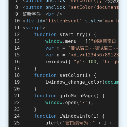
<
button
onclick
=
"setColor();"
>
更改所有
<
button
onclick
=
"setColor(document.g
监听事件：
<
br
 />
<
div
id
=
"listenEvent"
style
=
"max-hei
<
script
>
function
start_try
(
) 
{
window
.menu = [[
"创建新窗口"
, 
var
 m = 
'测试窗口--测试窗口--测
var
 n = 
'<div>12345678912345
        iwindow({ 
"y"
: 
100
, 
"height"
    }
function
setColor
(
i
) 
{
        iwindow_change_color(
documen
    }
function
gotoMainPage
(
) 
{
window
.open(
"/"
);
    }
function
iWindowinfo
(
i
) 
{
        alert(
"窗口编号为："
 + i +