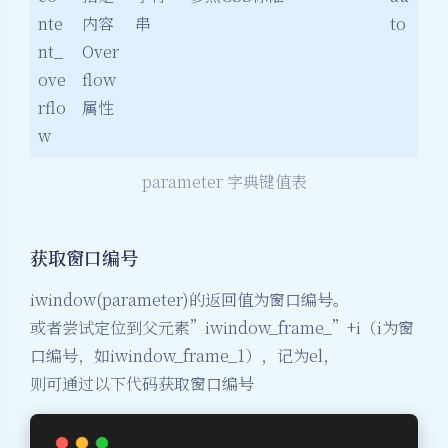
nte
内容
串
to
nt_
Over
ove
flow
rflo
属性
w
parameter 字典键值表
获取窗口编号
iwindow(parameter)的返回值为窗口编号。
或者尝试定位到父元素”iwindow_frame_”+i（i为窗
口编号，如iwindow_frame_1），记为el，
则可通过以下代码获取窗口编号