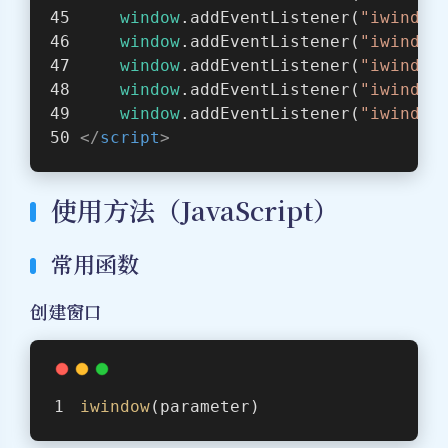
window
.addEventListener(
"iwindow
window
.addEventListener(
"iwindow
window
.addEventListener(
"iwindow
window
.addEventListener(
"iwindow
window
.addEventListener(
"iwindow
</
script
>
使用方法（JavaScript）
常用函数
创建窗口
iwindow
(parameter)