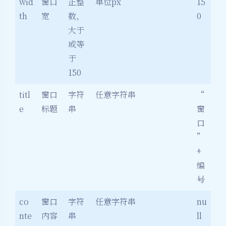
wid
窗口
正整
单位px
15
th
宽
数，
0
大于
或等
于
150
titl
窗口
字符
任意字符串
“
e
标题
串
窗
口
”
+
编
号
co
窗口
字符
任意字符串
nu
nte
内容
串
ll