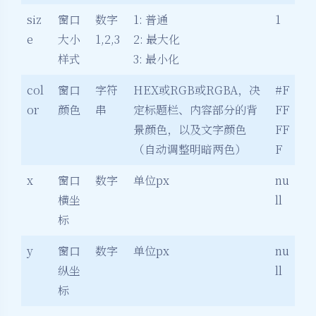
siz
窗口
数字
1: 普通
1
e
大小
1,2,3
2: 最大化
样式
3: 最小化
col
窗口
字符
HEX或RGB或RGBA，决
#F
or
颜色
串
定标题栏、内容部分的背
FF
景颜色，以及文字颜色
FF
（自动调整明暗两色）
F
x
窗口
数字
单位px
nu
横坐
ll
标
y
窗口
数字
单位px
nu
纵坐
ll
标