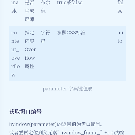
ma
是否
布尔
true或false
fal
sk
生成
值
se
屏障
co
指定
字符
参照CSS标准
au
nte
内容
串
to
nt_
Over
ove
flow
rflo
属性
w
parameter 字典键值表
获取窗口编号
iwindow(parameter)的返回值为窗口编号。
或者尝试定位到父元素”iwindow_frame_”+i（i为窗