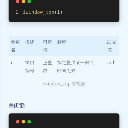
iwindow_top
(i)
参数
描述
可选
解释
缺省
名
值
值
i
窗口
正整
指定置顶某一窗口，
null
编号
数
缺省无效
iwindow_top 参数表
关闭窗口