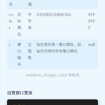
名
值
co
目
字
HEX或RGB或RGBA
#FF
lo
标
符
FFF
r
颜
串
F
色
i
窗
正
指定更改某一窗口颜色，缺
null
口
整
省则为更改所有窗口颜色
编
数
号
iwindow_change_color 参数表
设置窗口置顶