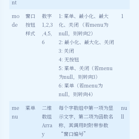
nt
mo
窗口
数字
1: 菜单、最小化、最大
1
de
按钮
1,2,3
化、关闭 （若menu为
样式
,4,5,
null，则转向2）
6
2: 最小化、最大化、关闭
3: 关闭
4: 无按钮
5: 菜单、关闭（若menu
为null，则转向3）
6: 菜单（若menu为
null，则转向4）
me
菜单
二维
每个字数组中第一项为显
nu
nu
数组
示文字，第二项为函数名
ll
Arra
称，其调用时附带参数
y
“窗口编号”