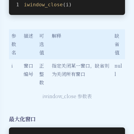
iwindow_close
(i)
参
描述
可
解释
缺
数
选
省
名
值
值
i
窗口
正
指定关闭某一窗口，缺省则
nul
编号
整
为关闭所有窗口
l
数
iwindow_close 参数表
最大化窗口