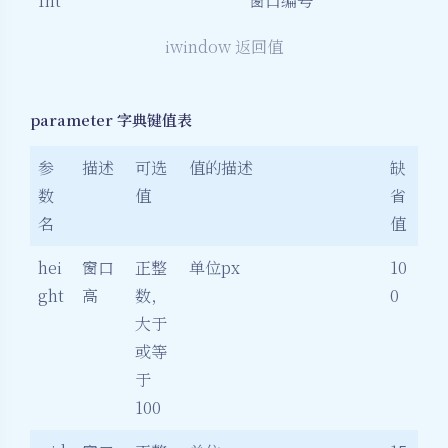
Int
窗口编号
iwindow 返回值
parameter 字典键值表
参
描述
可选
值的描述
缺
数
值
省
名
值
hei
窗口
正整
单位px
10
ght
高
数，
0
大于
或等
于
100