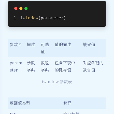
iwindow
(parameter)
参数名
描述
可选
值的描述
缺省值
值
param
参数
数组
包含下表中
对应各键的
eter
字典
字典
的键与值
缺省值
iwindow 参数表
返回值类型
解释