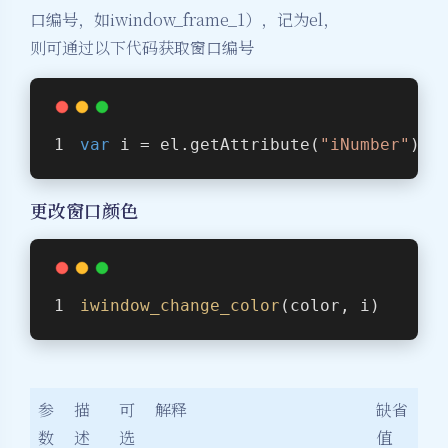
口编号，如iwindow_frame_1），记为el，
则可通过以下代码获取窗口编号
var
 i = el.getAttribute(
"iNumber"
);
更改窗口颜色
iwindow_change_color
(color, i)
参
描
可
解释
缺省
数
述
选
值