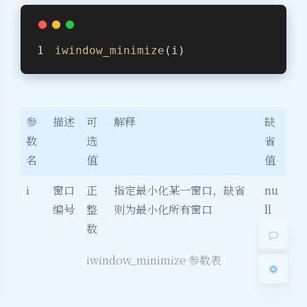
iwindow_minimize
(i)
夜间模式
参
描述
可
解释
缺
数
选
省
Sans Serif
Serif
名
值
值
浅阴影
深阴影
i
窗口
正
指定最小化某一窗口，缺省
nu
编号
整
则为最小化所有窗口
ll
关闭
日落
暗化
灰度
数
iwindow_minimize 参数表