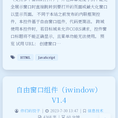
全展示窗口时直接跳转到要打开的页面或最大化窗口
以显示页面。 不同于本站之前发布的内联框架控
件，本控件基于自由窗口组件，代码更简洁。 跨域
使用本控件时，若目标域未允许CORS请求，控件窗
口标题将不能正确显示，且菜单功能无法使用。 预
览 试用 URL： 创建窗口…
夜间模式
HTML
JavaScript
Sans Serif
Serif
浅阴影
深阴影
自由窗口组件（iwindow）
关闭
日落
暗化
灰度
V1.4
你们的饺子
|
2023-7-30 13:47
|
信息技术
4368 字
|
60 分钟