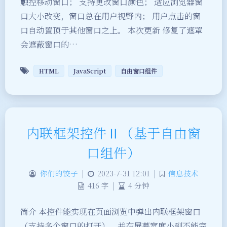
触控移动窗口； 支持更改窗口颜色； 适应浏览器窗
口大小改变，窗口总在用户视野内； 用户点击的窗
口自动置顶于其他窗口之上。 本次更新 修复了遮罩
会遮蔽窗口的…
HTML
JavaScript
自由窗口组件
内联框架控件Ⅱ（基于自由窗
口组件）
你们的饺子
|
2023-7-31 12:01
|
信息技术
416 字
|
4 分钟
简介 本控件能实现在页面浏览中弹出内联框架窗口
（支持多个窗口的打开），并在屏幕宽度小到不能完