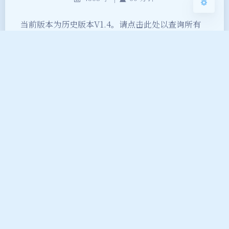
当前版本为历史版本V1.4。请点击此处以查询所有
版本文章。 简介 本组件可实现在 HTML 页面中创
建可自由移动、最大化、最小化的窗口。 功能 窗口
可最大化、最小化； 窗口可自由移动； 支持鼠标、
触控移动窗口； 支持更改窗口颜色； 适应浏览器窗
口大小改变，窗口总在用户视野内； 用户点击的窗
口自动置顶于其他窗口之上。 本次更新 修复了触屏
移动窗口时，…
HTML
JavaScript
自由窗口组件
新增软件：时间悬浮窗