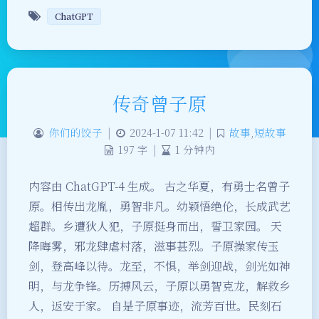
ChatGPT
传奇曾子原
你们的饺子
|
2024-1-07 11:42
|
故事
,
短故事
197 字
|
1 分钟内
内容由 ChatGPT-4 生成。 古之华夏，有勇士名曾子
原。相传出龙胤，勇智非凡。幼颖悟绝伦，长成武艺
超群。乡遭狄人犯，子原挺身而出，誓卫家园。 天
降晦雾，邪龙肆虐村落，滋事甚烈。子原操家传玉
剑，登高峰以待。龙至，不惧，举剑迎战，剑光如神
明，与龙争锋。历搏风云，子原以勇智克龙，解救乡
人，返安于家。 自是子原事迹，流芳百世。民刻石