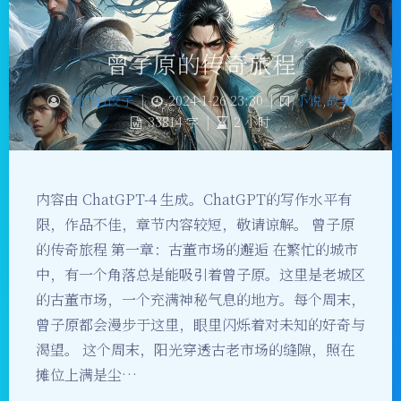
曾子原的传奇旅程
你们的饺子
|
2024-1-26 23:30
|
小说
,
故事
33814 字
|
2 小时
内容由 ChatGPT-4 生成。ChatGPT的写作水平有
限，作品不佳，章节内容较短，敬请谅解。 曾子原
的传奇旅程 第一章：古董市场的邂逅 在繁忙的城市
中，有一个角落总是能吸引着曾子原。这里是老城区
的古董市场，一个充满神秘气息的地方。每个周末，
曾子原都会漫步于这里，眼里闪烁着对未知的好奇与
渴望。 这个周末，阳光穿透古老市场的缝隙，照在
摊位上满是尘…