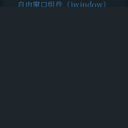
自由窗口组件（iwindow）
V1.1
你们的饺子
|
2023-1-12 23:39
|
信息技术
4022 字
|
1 小时
当前版本为历史版本V1.1。请点击此处以查询所有版
本文章。 最近更新：添加了可供监听的自定义事
件。 简介 本组件可实现在 HTML 页面中创建可自
由移动、最大化、最小化的窗口。 功能 窗口可最大
化、最小化。窗口可自由移动。支持鼠标、触控移动
窗口。支持更改窗口颜色。适应浏览器窗口大小改
变，窗口总在用户视野内。用户点击的窗口自动置顶
于其他窗口之上。 预…
HTML
JavaScript
自由窗口组件