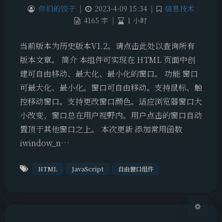
你们的饺子
|
2023-4-09 15:34
|
信息技术
4165 字
|
1 小时
当前版本为历史版本V1.2。请点击此处以查询所有
版本文章。 简介 本组件可实现在 HTML 页面中创
建可自由移动、最大化、最小化的窗口。 功能 窗口
可最大化、最小化。窗口可自由移动。支持鼠标、触
夜间模式
控移动窗口。支持更改窗口颜色。适应浏览器窗口大
小改变，窗口总在用户视野内。用户点击的窗口自动
Sans Serif
Serif
置顶于其他窗口之上。 本次更新 添加常用函数
浅阴影
深阴影
iwindow_n…
关闭
日落
暗化
灰度
HTML
JavaScript
自由窗口组件