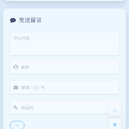
夜间模式
Sans Serif
Serif
浅阴影
深阴影
关闭
日落
暗化
灰度