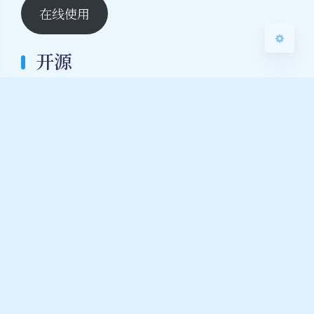
在线使用
开源
GitHub
MCjiaozi/roll-call
一个点名器
https://roll-call.mcjiaozi.com
0
0
开源许可证
LICENSE
MIT License
Copyright (c) 2025 MCjiaozi
Permission is hereby granted, free of