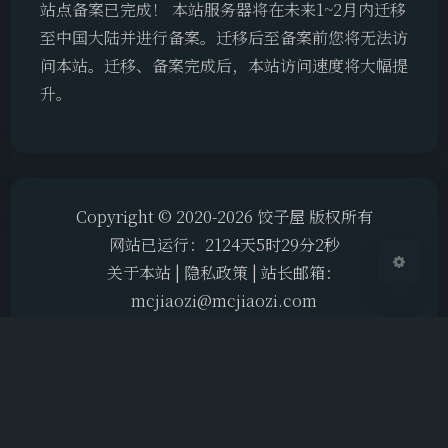
站点备案已完成！ 本站服务器将在未来1~2月内迁移
夜间模式
至中国大陆并进行备案。迁移后至备案前您将无法访
问本站。迁移、备案完成后，本站访问速度将大幅提
Sans Serif
Serif
升。
浅阴影
深阴影
关闭
日落
暗化
灰度
Copyright © 2020-2026 饺子屋 版权所有
网站已运行：
2124
天
5
时
29
分
2
秒
关于本站
|
隐私政策
|
站长邮箱：
mcjiaozi@mcjiaozi.com
赣ICP备2024033779号-1
|
赣公网安备
36072102000208号
Theme
Argon