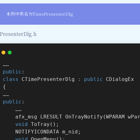
本例中类名为TimePresenterDlg
PresenterDlg.h
……
public
:
class
CTimePresenterDlg
 :
public
 CDialogEx
{
……
public
:
	……
afx_msg LRESULT 
OnTrayNotify
(WPARAM wPa
void
ToTray
()
;
	NOTIFYICONDATA m_nid;
void
OpenMenu
()
;