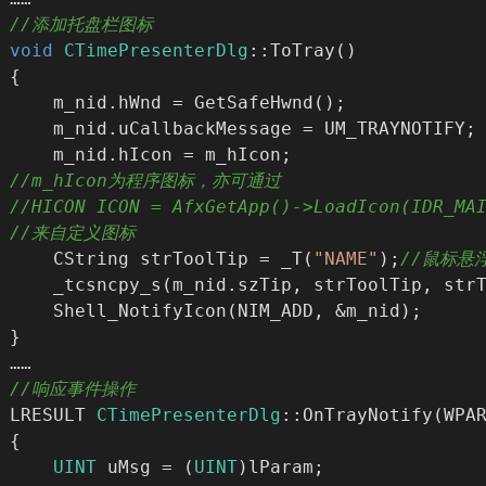
//添加托盘栏图标
void
CTimePresenterDlg
::ToTray()
{
	m_nid.hWnd = GetSafeHwnd();
	m_nid.uCallbackMessage = UM_TRAYNOTIFY;
	m_nid.hIcon = m_hIcon;
//m_hIcon为程序图标，亦可通过
//HICON ICON = AfxGetApp()->LoadIcon(IDR_MA
//来自定义图标
	CString strToolTip = _T(
"NAME"
);
//鼠标悬
	_tcsncpy_s(m_nid.szTip, strToolTip, str
	Shell_NotifyIcon(NIM_ADD, &m_nid);
}
……
//响应事件操作
LRESULT 
CTimePresenterDlg
::OnTrayNotify(WPA
{
UINT
 uMsg = (
UINT
)lParam;