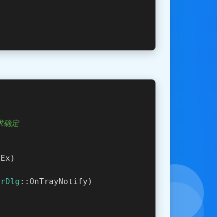
求确定
gEx)
erDlg
::OnTrayNotify)