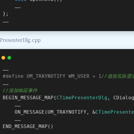
	……
};
……
PresenterDlg.cpp
……
#
define
 UM_TRAYNOTIFY WM_USER + 1
//值按实际需
……
//添加响应事件
BEGIN_MESSAGE_MAP(
CTimePresenterDlg
, CDialo
	……
	ON_MESSAGE(UM_TRAYNOTIFY, &
CTimePresent
	……
END_MESSAGE_MAP()
……