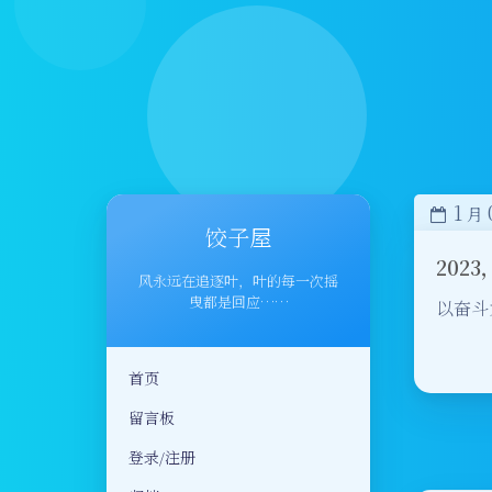
1
月
饺子屋
202
风永远在追逐叶，叶的每一次摇
曳都是回应……
以奋斗
首页
留言板
登录/注册