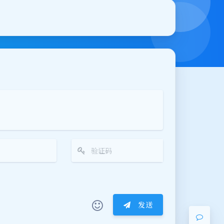
夜间模式
Sans Serif
Serif
浅阴影
深阴影
关闭
日落
暗化
灰度
发送